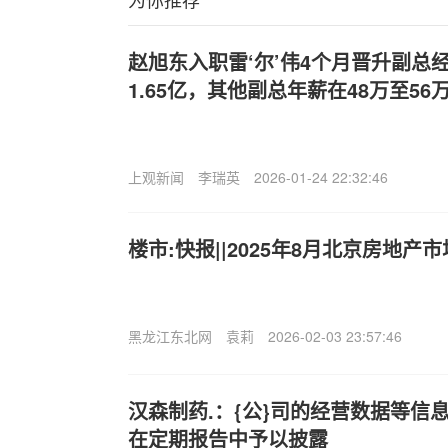
赵旭东入职雷‘尔’伟4个月晋升副总
1.65亿，其他副总年薪在48万至56
上观新闻
李瑞英
2026-01-24 22:32:46
楼市:快报||2025年8月北京房地产
黑龙江东北网
袁莉
2026-02-03 23:57:46
汉森制药.：{公}司的经营数据等信
在定期报告中予以披露