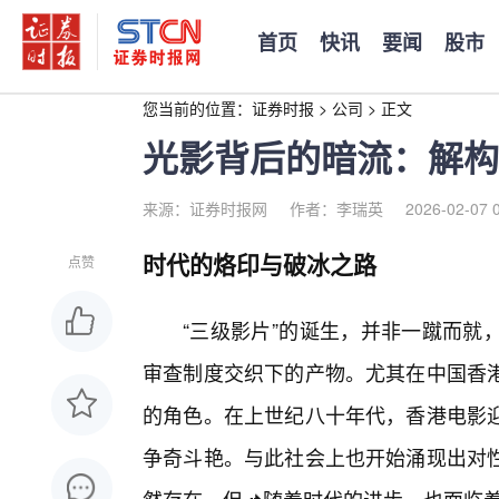
首页
快讯
要闻
股市
您当前的位置：
证券时报
>
公司
>
正文
光影背后的暗流：解构
来源：证券时报网
作者：李瑞英
2026-02-07 
时代的烙印与破冰之路
点赞
“三级影片”的诞生，并非一蹴而就
审查制度交织下的产物。尤其在中国香
的角色。在上世纪八十年代，香港电影迎
争奇斗艳。与此社会上也开始涌现出对