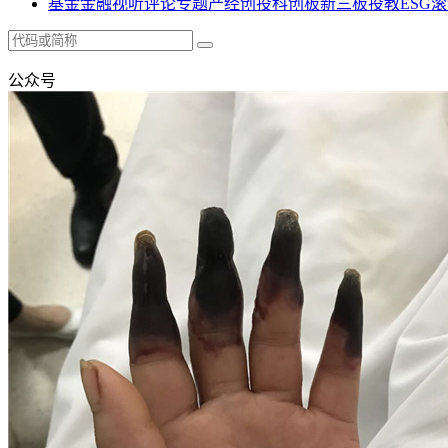
基金
金融
视听
评论
专题
产经
创投
科创板
新三板
投教
ESG
滚
公众号