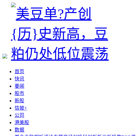
首页
快讯
要闻
股市
新股
信披+
公司
港美股
数据